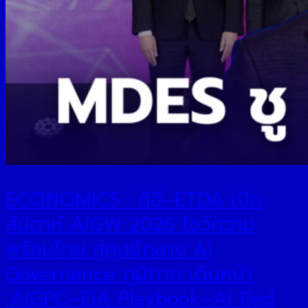
ECONOMICS : ดีอี–ETDA เปิด
สัปดาห์ AIGW 2026 โชว์ความ
พร้อมไทย สู่ศูนย์กลาง AI
Governance ภูมิภาค เดินหน้า
‘AIGPC–EIA Playbook–AI Red