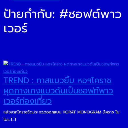
ป้ายกำกับ:
#ซอฟต์พาว
เวอร์
TREND : ทาสแมวยิ้ม หอฯโคราช
ผุดกางเกงแมวดันเป็นซอฟท์พาว
เวอร์ท่องเที่ยว
หลังจากโคราชจัดประกวดออกแบบ KORAT MONOGRAM (โคราช โม
โนแ […]