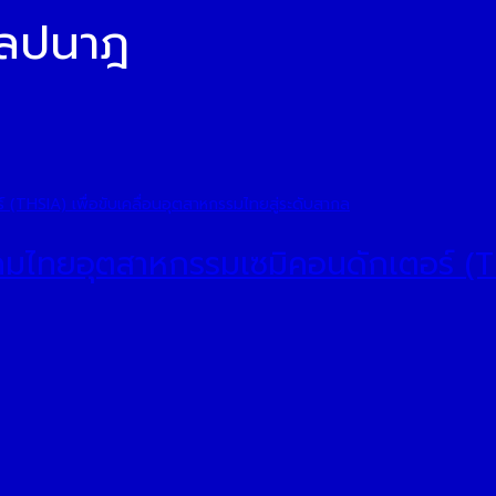
ศิลปนาฎ
ไทยอุตสาหกรรมเซมิคอนดักเตอร์ (THS