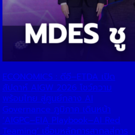
ECONOMICS : ดีอี–ETDA เปิด
สัปดาห์ AIGW 2026 โชว์ความ
พร้อมไทย สู่ศูนย์กลาง AI
Governance ภูมิภาค เดินหน้า
‘AIGPC–EIA Playbook–AI Red
Teaming’ เชื่อมหลักการสากลสู่การ