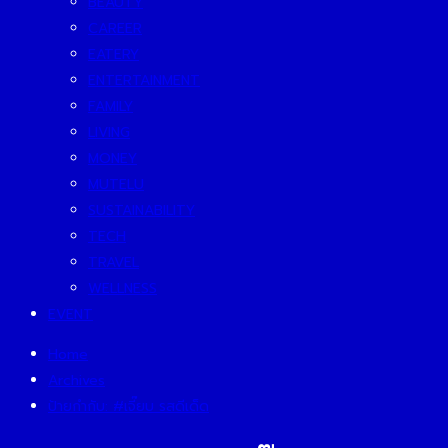
BEAUTY
CAREER
EATERY
ENTERTAINMENT
FAMILY
LIVING
MONEY
MUTELU
SUSTAINABILITY
TECH
TRAVEL
WELLNESS
EVENT
Home
Archives
ป้ายกำกับ:
#เจี๊ยบ รสดีเด็ด