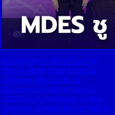
ECONOMICS : ดีอี–ETDA เปิด
สัปดาห์ AIGW 2026 โชว์ความ
พร้อมไทย สู่ศูนย์กลาง AI
Governance ภูมิภาค เดินหน้า
‘AIGPC–EIA Playbook–AI Red
Teaming’ เชื่อมหลักการสากลสู่การ