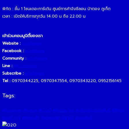
พิกัด : ชั้น 1 โซนเดอะการ์เด้น ศูนย์การค้าจังซีลอน ป่าตอง ภูเก็ต
เวลา : เปิดให้บริการทุกวัน 14.00 น ถึง 22.00 น
เข้าร่วมคอมมูนิตี้ของเรา
Website :
o2oforum
Facebook :
o2oforum
Community
:
o2oforu
m
Line :
@o2oforum
Subscribe :
o2oforum
Tel :
0970344225, 0970347554, 0970343220, 0952156145
Tags:
#business
#craze
#O2O
#pizza hut
#ณัฐวุฒิ ธรรมพันธุ์
#พิซซ่า
แอนด์ บาร์
#พิซซ่าฮัท
#เชฟออฟ ณัฐวุฒิ ธรรมพันธุ์