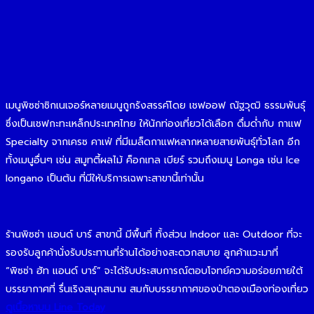
เมนูพิซซ่าซิกเนเจอร์หลายเมนูถูกรังสรรค์โดย เชฟออฟ ณัฐวุฒิ ธรรมพันธุ์
ซึ่งเป็นเชฟกะทะเหล็กประเทศไทย ให้นักท่องเที่ยวได้เลือก ดื่มด่ำกับ กาแฟ
Specialty จากเครซ คาเฟ่ ที่มีเมล็ดกาแฟหลากหลายสายพันธุ์ทั่วโลก อีก
ทั้งเมนูอื่นๆ เช่น สมูทตี้ผลไม้ ค็อกเทล เบียร์ รวมถึงเมนู Longa เช่น Ice
longano เป็นต้น ที่มีให้บริการเฉพาะสาขานี้เท่านั้น
ร้านพิซซ่า แอนด์ บาร์ สาขานี้ มีพื้นที่ ทั้งส่วน Indoor และ Outdoor ที่จะ
รองรับลูกค้านั่งรับประทานที่ร้านได้อย่างสะดวกสบาย ลูกค้าแวะมาที่
“พิซซ่า ฮัท แอนด์ บาร์” จะได้รับประสบการณ์ตอบโจทย์ความอร่อยภายใต้
บรรยากาศที่ รื่นเริงสนุกสนาน สมกับบรรยากาศของป่าตองเมืองท่องเที่ยว
ดูเนื้อหาบน Line Today