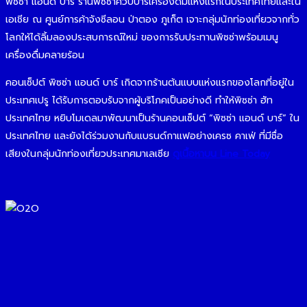
พิซซ่า แอนด์ บาร์ ร้านพิซซ่าควบบาร์เครื่องดื่มแห่งแรกในประเทศไทยและใน
เอเชีย ณ ศูนย์การค้าจังซีลอน ป่าตอง ภูเก็ต เจาะกลุ่มนักท่องเที่ยวจากทั่ว
โลกให้ได้ลิ้มลองประสบการณ์ใหม่ ของการรับประทานพิซซ่าพร้อมเมนู
เครื่องดื่มคลายร้อน
คอนเซ็ปต์ พิซซ่า แอนด์ บาร์ เกิดจากร้านต้นแบบแห่งแรกของโลกที่อยู่ใน
ประเทศเปรู ได้รับการตอบรับจากผู้บริโภคเป็นอย่างดี ทำให้พิซซ่า ฮัท
ประเทศไทย หยิบโมเดลมาพัฒนาเป็นร้านคอนเซ็ปต์ “พิซซ่า แอนด์ บาร์” ใน
ประเทศไทย และยังได้ร่วมงานกับแบรนด์กาแฟอย่างเครซ คาเฟ่ ที่มีชื่อ
เสียงในกลุ่มนักท่องเที่ยวประเทศมาเลเซีย
ดูเนื้อหาบน Line Today