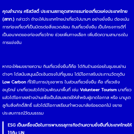
คุณชำนาญ ศรีสวัสดิ์ ประธานสภาอุตสาหกรรมท่องเที่ยวแห่งประเทศไทย
(สทท.)
กล่าวว่า ถ้าจะให้ประเทศไทยน่าเที่ยวไปนานๆ อย่างยั่งยืน ต้องเน้น
การท่องเที่ยวที่เป็นมิตรต่อสิ่งแวดล้อม กินเที่ยวยั่งยืน เป็นโครงการดีที่
เป็นอนาคตของท่องเที่ยวไทย ช่วยเพิ่มทางเลือก เพิ่มขีดความสามารถใน
การแข่งขัน
หากจะให้ผมขยายความ กินเที่ยวยั่งยืนก็คือ ได้กินร้านอร่อยในชุมชนย่าน
ต่างๆ ได้สนับสนุนเม็ดเงินตรงไปที่ชุมชน ได้มีโอกาสรับประทานวัตถุดิบ
Low Carbon
ที่ใช้ในการปรุงอาหาร ในส่วนเที่ยวยั่งยืน คือ เที่ยวเชิง
อนุรักษ์ มาเที่ยวแล้วได้ร่วมพัฒนาพื้นที่ เช่น
Volunteer Tourism
มาเที่ยว
แล้วได้โอกาสสร้างบ้านเพื่อเป็นโฮมสเตย์ให้สำหรับผู้ขาดโอกาส หรือ มามูเต
ลูกับสิ่งศักดิ์สิทธิ์ แล้วได้มีโอกาสเรียนทำพวงมาลัยร้อยดอกไม้ ขยาย
ประสบการณ์วัฒนธรรม
ESG เป็นเครื่องมือในการพาบรรลุภารกิจด้านความยั่งยืนที่ประเทศไทยให้
ไว้กับ UN