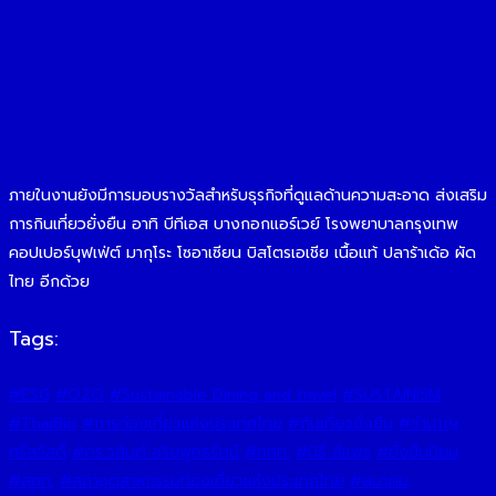
ภายในงานยังมีการมอบรางวัลสำหรับธุรกิจที่ดูแลด้านความสะอาด ส่งเสริม
การกินเที่ยวยั่งยืน อาทิ บีทีเอส บางกอกแอร์เวย์ โรงพยาบาลกรุงเทพ
คอปเปอร์บุฟเฟ่ต์ มากุโระ โซอาเซียน บิสโตรเอเชีย เนื้อแท้ ปลาร้าเด้อ ผัด
ไทย อีกด้วย
Tags:
#ESG
#O2O
#Sustainable Dining and travel
#SUSTAINISM
#ThaiBio
#การท่องเที่ยวแห่งประเทศไทย
#กินเที่ยวยั่งยืน
#ชำนาญ
ศรีสวัสดิ์
#ดร.วสันต์ อริยพุทธรัตน์
#ททท.
#นิธี สีแพร
#ยั่งยืนนิยม
#สทท.
#สภาอุตสาหกรรมท่องเที่ยวแห่งประเทศไทย
#สมาคม