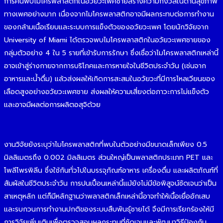
การค้นพบไมโครพลาสติกในอวัยวะเพศชายสร้างความกังวลในด้านสุขภาพ
ทางเพศอย่างมาก เนื่องจากไมโครพลาสติกอาจมีผลกระทบต่อการทำงาน
ของกล้ามเนื้อเรียบและระบบการแข็งตัวของอวัยวะเพศ โดยนักวิจัยจาก
University of Miami ได้ตรวจพบไมโครพลาสติกในอวัยวะเพศชายของ
กลุ่มตัวอย่าง 4 ใน 5 รายที่เข้ารับการรักษา ซึ่งเชื่อว่าไมโครพลาสติกเหล่านี้
อาจเข้าสู่ร่างกายจากการบริโภคและการหายใจในชีวิตประจำวัน (เช่นจาก
อาหารและน้ำดื่ม) แล้วส่งผลให้เกิดการสะสมในอวัยวะที่มีการไหลเวียนของ
เลือดสูงอย่างอวัยวะเพศชาย ส่งผลให้ความเสี่ยงต่อภาวะการไม่แข็งตัว
และอาจมีผลต่อการผลิตอสุจิด้วย
งานวิจัยยังระบุว่าไมโครพลาสติกที่พบในตัวอย่างมีขนาดเล็กเพียง 0.5
มิลลิเมตรถึง 0.002 มิลลิเมตร ส่วนใหญ่เป็นพลาสติกประเภท PET และ
โพลีโพรพิลีน ซึ่งใช้กันทั่วไปในบรรจุภัณฑ์อาหาร เครื่องดื่ม และผลิตภัณฑ์ที่
สัมผัสในชีวิตประจำวัน การปนเปื้อนเหล่านี้แม้ยังไม่มีข้อพิสูจน์ชัดเจนว่าเป็น
สาเหตุหลัก แต่ก็มีหลักฐานว่าพลาสติกเล็กเหล่านี้อาจทำให้เนื้อเยื่ออักเสบ
และรบกวนการทำงานปกติของระบบสืบพันธุ์ชายได้ จึงมีการเรียกร้องให้มี
การวิจัยเพิ่มเติมเพื่อตรวจสอบผลกระทบที่ชัดเจนและพัฒนาวิธีป้องกัน