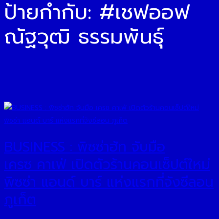
ป้ายกำกับ:
#เชฟออฟ
ณัฐวุฒิ ธรรมพันธุ์
BUSINESS : พิซซ่าฮัท จับมือ
เครซ คาเฟ่ เปิดตัวร้านคอนเซ็ปต์ใหม่
พิซซ่า แอนด์ บาร์ แห่งแรกที่จังซีลอน
ภูเก็ต