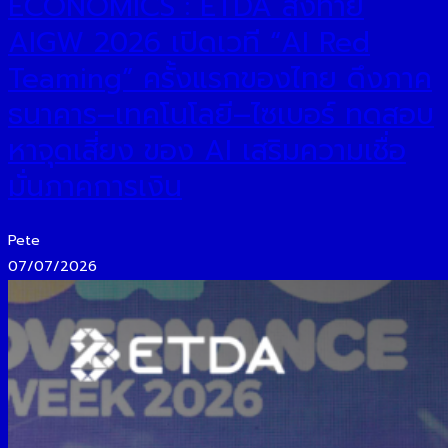
ECONOMICS : ETDA ส่งท้าย
AIGW 2026 เปิดเวที “AI Red
Teaming” ครั้งแรกของไทย ดึงภาค
ธนาคาร–เทคโนโลยี–ไซเบอร์ ทดสอบ
หาจุดเสี่ยง ของ AI เสริมความเชื่อ
มั่นภาคการเงิน
Pete
07/07/2026