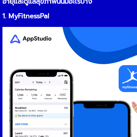
อายุและดูแลสุขภาพนั้นมีอะไรบ้าง
1. MyFitnessPal