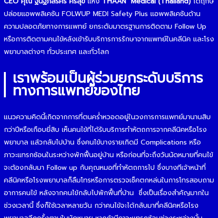
CEO คุณ ฐนัฐภัสร์ศร ศิริสุข
แห่ง
THAAN Medical (Thailand)
ได้ฤกษ์
ปล่อยแอพพลิเคชัน FOLWUP MEDI Safety Plus แอพพลิเคชันด้าน
ความปลอดภัยทางการแพทย์ ยกระดับมาตรฐานการติดตาม Follow Up
หรือการติดตามคนไข้หลังเข้ารับบริการการรักษาจากแพทย์ในคลีนิค และโรง
พยาบาลต่างๆ ทั่วประเทศ และทั่วโลก
เราพร้อมเป็นผู้ร่วมยกระดับบริการ
ทางการแพทย์ของไทย
แนวความคิดนี้เกิดจากการที่ตนคร่ำหวอดอยู่ในวงการการแพทย์มานานสิบ
กว่าปีหรือเกือบยี่สิบ เห็นคนไข้ที่ได้รับบริการทำหัตถการจากคลีนิคหรือโรง
พยาบาล แล้วกลับไปบ้าน ซึ่งคนไข้บางรายเกิดมี Complications หรือ
ภาวะแทรกซ้อนในระหว่างพักฟื้นอยู่บ้าน หรือก่อนที่จะถึงวันนัดหมายที่คนไข้
จะต้องกลับมา Follow up กับคุณหมอที่ทำหัตถการไป ซึ่งบางทีเจ้าหน้าที่
คลีนิคหรือโรงพยาบาลก็ลืมโทรหรือการตรวจเช็คตกหล่นในการโทรสอบถาม
อาการคนไข้ หลังจากคนไข้กลับไปพักฟื้นที่บ้าน ซึ่งเป็นเรื่องสำคัญมากใน
ช่วงเวลานี้ ซึ่งก็ใช้เวลาหลายวัน กว่าคนไข้จะได้กลับมาที่คลีนิคหรือโรง