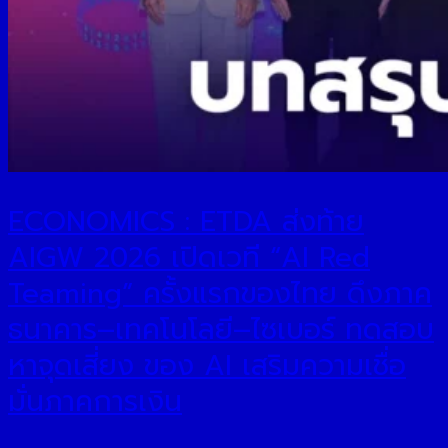
ECONOMICS : ETDA ส่งท้าย
AIGW 2026 เปิดเวที “AI Red
Teaming” ครั้งแรกของไทย ดึงภาค
ธนาคาร–เทคโนโลยี–ไซเบอร์ ทดสอบ
หาจุดเสี่ยง ของ AI เสริมความเชื่อ
มั่นภาคการเงิน