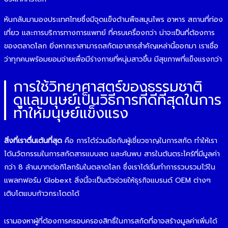
หันกลับมามองประเทศไทยซึ่งมีจุดแข็งด้านพืชสมุนไพร อาหาร สถานที่ท่อง
เที่ยว และการบริการทางการแพทย์ ที่ครบเครื่องกว่า น่าจะเป็นที่ต้องการ
ของตลาดโลก ยิ่งหากเราสามารถสกัดเอาสารสำคัญเหล่านี้ออกมา เราเชื่อ
ว่าทุกคนพร้อมยอมจ่ายเพื่อมีร่างกายที่หนุ่มสาวขึ้น มีสุขภาพที่แข็งแรงกว่า
การใช้วิทยาศาสตร์ของธรรมชาติ
ดูแลมนุษย์เป็นวิธีการที่ดีที่สุดในการ
ทำให้มนุษย์แข็งแรง
สิ่งที่เราตื่นเต้นที่สุด
คือ การได้ร่วมมือกับผู้เชี่ยวชาญในการสกัด ทำให้เรา
ได้นวัตกรรมในการสกัดสารแบบสด และค้นพบ สารในต้นตระไคร้ที่มีมูลค่า
กว่า 8 ล้านบาทต่อกิโลกรัมในตลาดโลก ซึ่งเราได้เริ่มทำการรวบรวมไว้ใน
แพลทฟอร์ม Globext สิ่งนี้จะเป็นตัวช่วยให้ธุรกิจแบรนด์ OEM ต่างๆ
เติบโตแบบก้าวกระโดดได้
เรามองหาผู้ที่ต้องการครอบครองสิทธิ์ในการสกัดที่อาจสร้างมูลค่าเพิ่มได้